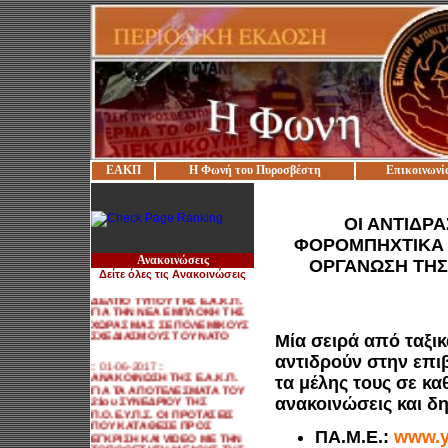
ΕΑΚΠ
Η Φωνή του Πυροσβέστη
Επικοινωνί
:: 27-05-2017 ::
ΠΑΡΕΜΒΑΣΗ ΤΗΣ Ε.Α.Κ.Π.
ΠΡΟΣ ΤΟΝ ΑΝ. ΥΠΟΥΡΓΟ
ΕΣΩΤΕΡΙΚΩΝ ΓΙΑ
ΟΙ ΑΝΤΙΔΡΑ
ΜΕΤΑΚΙΝΗΣΕΙΣ ΣΥΝΑΔΕΛΦΩΝ
ΣΕ ΑΝΤΙΘΕΣΗ ΜΕ ΤΗΝ
ΦΟΡΟΜΠΗΧΤΙΚΑ Χ
ΙΣΧΥΟΥΣΑ ΝΟΜΟΘΕΣΙΑ
Ανακοινώσεις
ΟΡΓΑΝΩΣΗ ΤΗΣ
Δείτε όλες τις Ανακοινώσεις
:: 31-05-2017 ::
ΔΕΛΤΙΟ ΤΥΠΟΥ ΤΗΣ Ε.Α.Κ.Π.
ΓΙΑ ΤΗΝ ΝΕΑ ΕΜΠΛΟΚΗ ΤΗΣ
ΧΩΡΑΣ ΜΑΣ ΣΕ ΠΟΛΕΜΙΚΟΥΣ
ΣΧΕΔΙΑΣΜΟΥΣ ΤΟΥ ΝΑΤΟ
Μία σειρά από ταξι
αντιδρούν στην επι
:: 01-06-2017 ::
ΑΝΑΚΟΙΝΩΣΗ ΤΗΣ Ε.Α.Κ.Π.
τα μέλης τους σε κ
ΓΙΑ ΤΑ ΑΠΟΤΕΛΕΣΜΑΤΑ ΤΟΥ
21ου ΣΥΝΕΔΡΙΟΥ ΤΗΣ
ανακοινώσεις και 
Π.Ο.Ε.Υ.Π.Σ. ΟΙ ΠΡΟΤΑΣΕΙΣ
ΠΟΥ ΚΑΤΑΘΕΣΕ ΠΡΟΣ
ΕΓΚΡΙΣΗ ΚΑΙ VIDEO ΜΕ ΤΗΝ
ΠΑ.Μ.Ε.:
www.y
ΤΟΠΟΘΕΤΗΣΗ ΜΕΛΟΥΣ ΤΗΣ