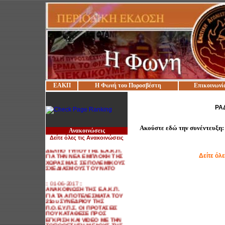
ΕΑΚΠ
Η Φωνή του Πυροσβέστη
Επικοινωνί
:: 27-05-2017 ::
ΠΑΡΕΜΒΑΣΗ ΤΗΣ Ε.Α.Κ.Π.
ΠΡΟΣ ΤΟΝ ΑΝ. ΥΠΟΥΡΓΟ
ΡΑ
ΕΣΩΤΕΡΙΚΩΝ ΓΙΑ
ΜΕΤΑΚΙΝΗΣΕΙΣ ΣΥΝΑΔΕΛΦΩΝ
ΣΕ ΑΝΤΙΘΕΣΗ ΜΕ ΤΗΝ
ΙΣΧΥΟΥΣΑ ΝΟΜΟΘΕΣΙΑ
Ακούστε εδώ την συνέντευξη
Ανακοινώσεις
Δείτε όλες τις Ανακοινώσεις
:: 31-05-2017 ::
ΔΕΛΤΙΟ ΤΥΠΟΥ ΤΗΣ Ε.Α.Κ.Π.
ΓΙΑ ΤΗΝ ΝΕΑ ΕΜΠΛΟΚΗ ΤΗΣ
Δείτε όλ
ΧΩΡΑΣ ΜΑΣ ΣΕ ΠΟΛΕΜΙΚΟΥΣ
ΣΧΕΔΙΑΣΜΟΥΣ ΤΟΥ ΝΑΤΟ
:: 01-06-2017 ::
ΑΝΑΚΟΙΝΩΣΗ ΤΗΣ Ε.Α.Κ.Π.
ΓΙΑ ΤΑ ΑΠΟΤΕΛΕΣΜΑΤΑ ΤΟΥ
21ου ΣΥΝΕΔΡΙΟΥ ΤΗΣ
Π.Ο.Ε.Υ.Π.Σ. ΟΙ ΠΡΟΤΑΣΕΙΣ
ΠΟΥ ΚΑΤΑΘΕΣΕ ΠΡΟΣ
ΕΓΚΡΙΣΗ ΚΑΙ VIDEO ΜΕ ΤΗΝ
ΤΟΠΟΘΕΤΗΣΗ ΜΕΛΟΥΣ ΤΗΣ