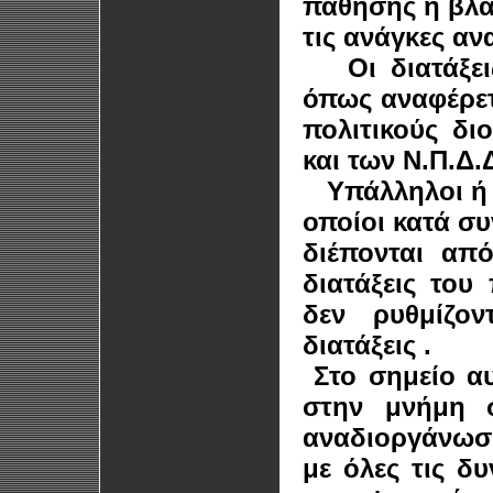
πάθησης ή βλάβ
τις ανάγκες αν
Οι διατάξεις
όπως αναφέρετ
πολιτικούς δι
και των Ν.Π.Δ.
Υπάλληλοι ή λ
οποίοι κατά σ
διέπονται από
διατάξεις το
δεν ρυθμίζον
διατάξεις .
Στο σημείο αυ
στην μνήμη σ
αναδιοργάνωση
με όλες τις δυ