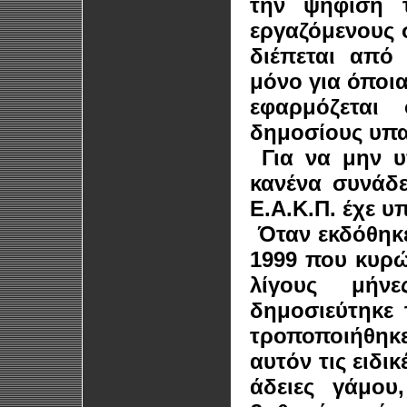
την ψηφισή 
εργαζόμενους σ
διέπεται από
μόνο για όποια
εφαρμόζεται 
δημοσίους υπα
Για να μην υ
κανένα συνάδε
Ε.Α.Κ.Π. έχε υ
Όταν εκδόθηκε
1999 που κυρώθ
λίγους μήν
δημοσιεύτηκε 
τροποποιήθηκε
αυτόν τις ειδι
άδειες γάμου