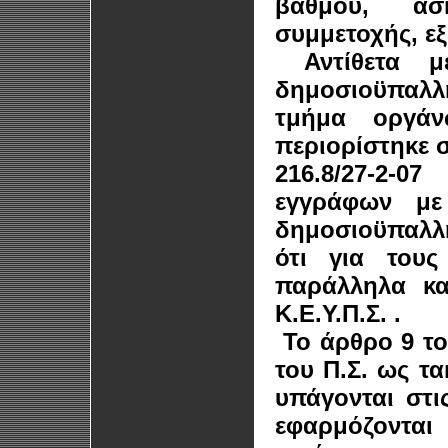
βαθμού, άσκ
συμμετοχής, εξ
Αντίθετα μ
δημοσιοϋπαλλ
τμήμα οργάν
περιορίστηκε σ
216.8/27-2-07
εγγράφων με
δημοσιοϋπαλλ
ότι για τους
παράλληλα κα
Κ.Ε.Υ.Π.Σ. .
Το άρθρο 9 του
του Π.Σ. ως τ
υπάγονται στις
εφαρμόζονται