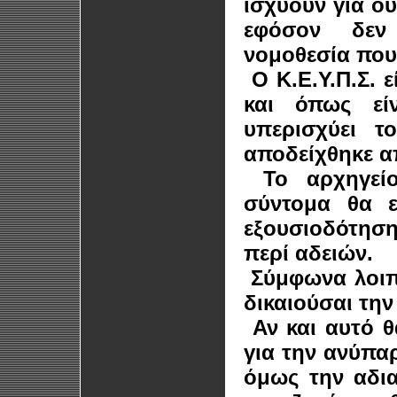
ισχύουν για ο
εφόσον δεν 
νομοθεσία που
Ο Κ.Ε.Υ.Π.Σ. ε
και όπως εί
υπερισχύει τ
αποδείχθηκε 
Το αρχηγείο
σύντομα θα ε
εξουσιοδότηση
περί αδειών.
Σύμφωνα λοιπ
δικαιούσαι την
Αν και αυτό θ
για την ανύπα
όμως την αδι