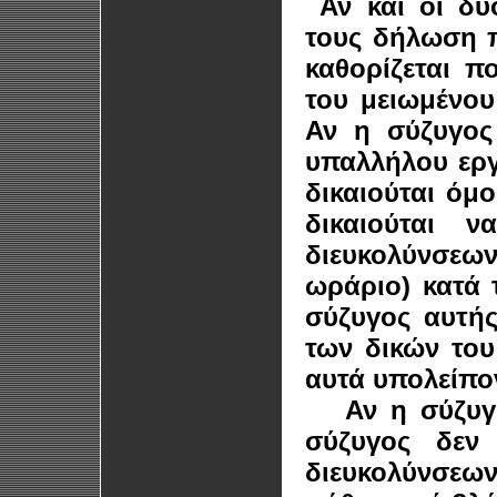
Αν και οι δύο
τους δήλωση π
καθορίζεται π
του μειωμένου
Αν η σύζυγος
υπαλλήλου εργ
δικαιούται όμο
δικαιούται 
διευκολύνσεω
ωράριο) κατά
σύζυγος αυτής
των δικών του
αυτά υπολείπον
Αν η
σύζυγ
σύζυγος δεν 
διευκολύνσεων