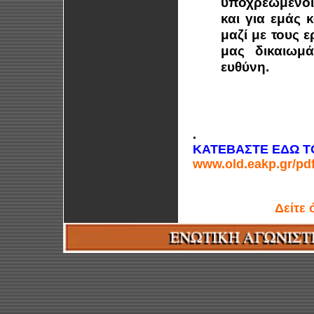
υποχρεωμένοι 
και για εμάς 
μαζί με τους 
μας δικαιωμ
ευθύνη.
Για τ
Τα μέλη το
Καραγκούνη
.
ΚΑΤΕΒΑΣΤΕ ΕΔΩ Τ
www.old.eakp.gr/pdf
Δείτε 