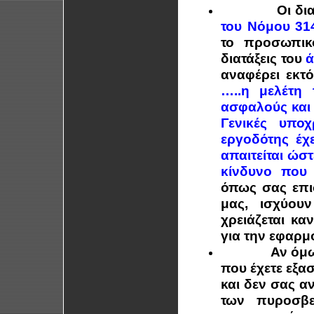
Οι δι
του Νόμου 31
το προσωπικ
διατάξεις του
ά
αναφέρει εκτ
…..
η μελέτη 
ασφαλούς και 
Γενικές υπο
εργοδότης έχ
απαιτείται ώσ
κίνδυνο που 
όπως σας επ
μας, ισχύου
χρειάζεται κα
για την εφαρμ
Αν όμω
που έχετε εξα
και δεν σας αν
των πυροσβε