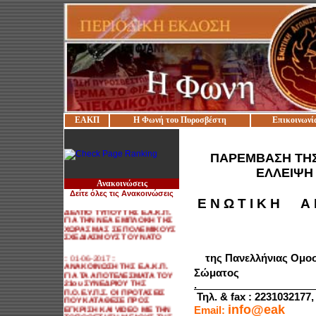
ΕΑΚΠ
Η Φωνή του Πυροσβέστη
Επικοινωνί
:: 27-05-2017 ::
ΠΑΡΕΜΒΑΣΗ ΤΗΣ Ε.Α.Κ.Π.
ΠΡΟΣ ΤΟΝ ΑΝ. ΥΠΟΥΡΓΟ
ΕΣΩΤΕΡΙΚΩΝ ΓΙΑ
ΠΑΡΕΜΒΑΣΗ ΤΗΣ 
ΜΕΤΑΚΙΝΗΣΕΙΣ ΣΥΝΑΔΕΛΦΩΝ
ΣΕ ΑΝΤΙΘΕΣΗ ΜΕ ΤΗΝ
ΕΛΛΕΙΨΗ 
ΙΣΧΥΟΥΣΑ ΝΟΜΟΘΕΣΙΑ
Ανακοινώσεις
Δείτε όλες τις Ανακοινώσεις
:: 31-05-2017 ::
Ε Ν Ω Τ Ι Κ Η Α Γ
ΔΕΛΤΙΟ ΤΥΠΟΥ ΤΗΣ Ε.Α.Κ.Π.
ΓΙΑ ΤΗΝ ΝΕΑ ΕΜΠΛΟΚΗ ΤΗΣ
ΧΩΡΑΣ ΜΑΣ ΣΕ ΠΟΛΕΜΙΚΟΥΣ
ΣΧΕΔΙΑΣΜΟΥΣ ΤΟΥ ΝΑΤΟ
:: 01-06-2017 ::
τ
ης Πανελλήνιας Ομ
ΑΝΑΚΟΙΝΩΣΗ ΤΗΣ Ε.Α.Κ.Π.
ΓΙΑ ΤΑ ΑΠΟΤΕΛΕΣΜΑΤΑ ΤΟΥ
Σώματος
21ου ΣΥΝΕΔΡΙΟΥ ΤΗΣ
Π.Ο.Ε.Υ.Π.Σ. ΟΙ ΠΡΟΤΑΣΕΙΣ
ΠΟΥ ΚΑΤΑΘΕΣΕ ΠΡΟΣ
Τηλ. &
fax
: 2231032177
ΕΓΚΡΙΣΗ ΚΑΙ VIDEO ΜΕ ΤΗΝ
info@eak
E
mail
:
ΤΟΠΟΘΕΤΗΣΗ ΜΕΛΟΥΣ ΤΗΣ