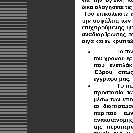
για την υγιεινή 
δικαιολογήσετε τι
Τον επικαλείστε ε
την ασφάλεια των 
επιχειρούμενης ψ
αναδιάρθρωσης του
σιγά και εν κρυπτ
Το πω
του χρόνου ερ
που ενεπλάκ
Έβρου, όπω
έγγραφο μας.
Το πώ
προστασία τ
μέσω των επι
το διαπιστώσ
περίπου τω
ανακατανομής
της περαιτέρ