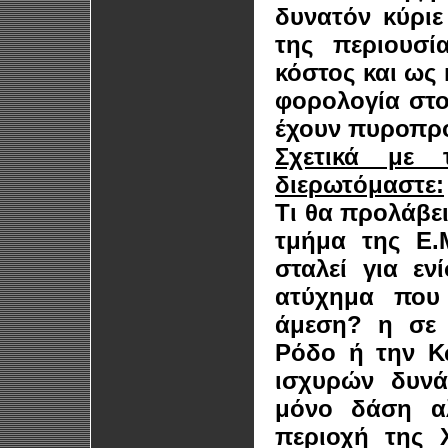
δυνατόν κύρι
της περιουσί
κόστος και ως
φορολογία στο
έχουν πυροπρ
Σχετικά με 
διερωτόμαστε:
Τι θα προλάβε
τμήμα της Ε.
σταλεί για ε
ατύχημα που 
άμεση? η σε 
Ρόδο ή την Κ
ισχυρών δυνά
μόνο δάση αλ
περιοχή της 