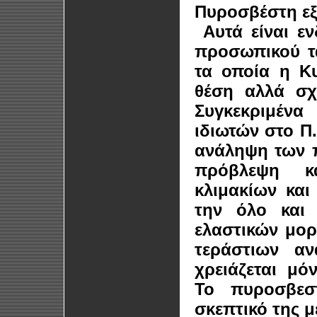
Πυροσβέστη εξ
Αυτά είναι εν
προσωπικού τα
τα οποία η Κ
θέση αλλά σχε
Συγκεκριμένα
ιδιωτών στο Π
ανάληψη των 
πρόβλεψη κ
κλιμακίων και
την όλο και 
ελαστικών μο
τεράστιων α
χρειάζεται μό
Το πυροσβεσ
σκεπτικό της μ