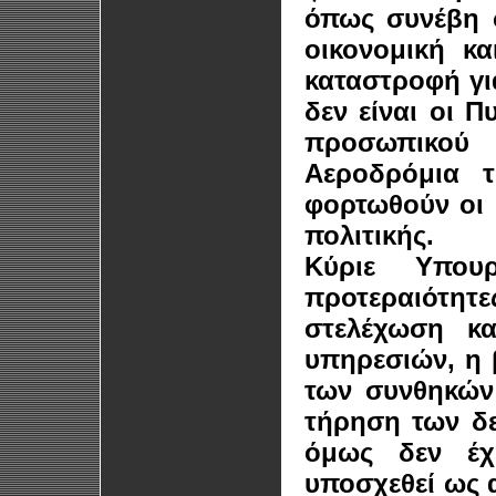
όπως συνέβη 
οικονομική κ
καταστροφή για
δεν είναι οι Π
προσωπικού κ
Αεροδρόμια 
φορτωθούν οι 
πολιτικής.
Κύριε Υπουρ
προτεραιότη
στελέχωση κα
υπηρεσιών, η 
των συνθηκών
τήρηση των δ
όμως δεν έχε
υποσχεθεί ως α