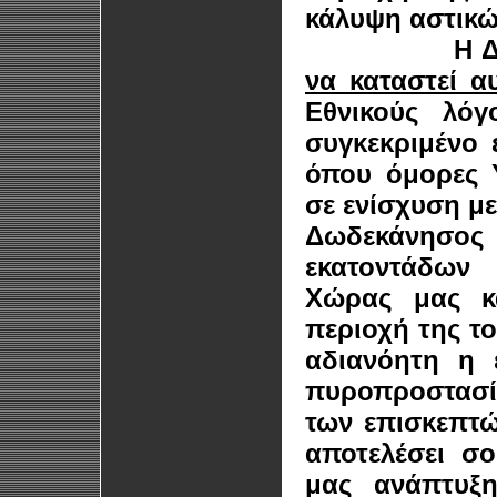
κάλυψη αστικ
Η Δωδεκάν
να καταστεί 
Εθνικούς λόγ
συγκεκριμένο 
όπου όμορες 
σε ενίσχυση μ
Δωδεκάνησος 
εκατοντάδων 
Χώρας μας κα
περιοχή της το
αδιανόητη η 
πυροπροστασία
των επισκεπτώ
αποτελέσει σ
μας ανάπτυξη