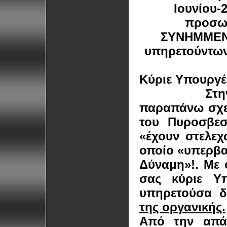
Ιουνίου-
προσω
ΣΥΝΗΜΜΕΝΑ
υπηρετούντων
Κύριε Υπουργέ
Στην απάντ
παραπάνω σχετ
του Πυροσβεσ
«έχουν στελεχ
οποίο «υπερβαί
Δύναμη»!. Με
σας κύριε Υ
υπηρετούσα 
της οργανικής.
Από την απά