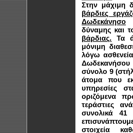
Στην μάχιμη 
βάρδιες εργά
Δωδεκάνησο
δ
δύναμης και 
βάρδιας.
Τα άτ
μόνιμη διαθεσ
λόγω ασθενεία
Δωδεκανήσου (
σύνολο 9 (στήλ
άτομα που εκ
υπηρεσίες στ
οριζόμενα πρ
τεράστιες αν
συνολικά 41 
επισυνάπτου
στοιχεία κα