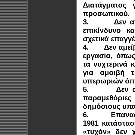
Διατάγματος 
προσωπικού.
3.
Δεν α
επικίνδυνο κ
σχετικά επαγγ
4.
Δεν αμεί
εργασία, όπως
τα νυχτερινά 
για αμοιβή τ
υπερωριών όπω
5.
Δεν 
παραμεθόριε
δημόσιους υπ
6.
Επανα
1981 κατάστασ
«τυχόν» δεν 