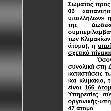
Σώματος προς ε
06 «απάντησ
υπαλλήλων» η
της Δωδε
συμπεριλαμβαν
των Κλιμακίων 
άτομα), η
οπο
σχετικό πίνακ
Όσον δε αφ
συνολικά στη 
καταστάσεις τ
και κλιμάκιο, 
είναι
166 άτο
Υπηρεσίες σύ
οργανικής-υπη
47 άτομα