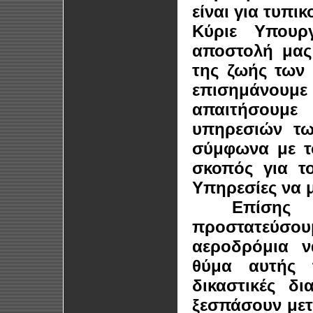
είναι για τυπι
Κύριε Υπουρ
αποστολή μας
της ζωής των 
επισημάνου
απαιτήσουμ
υπηρεσιών τω
σύμφωνα με τ
σκοπός για τ
Υπηρεσίες να 
Επίσης ε
προστατεύσου
αεροδρόμια ν
θύμα αυτής 
δικαστικές δ
ξεσπάσουν μετ