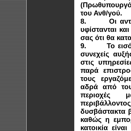
(Πρωθυπουργό
του Ανθ/γού.
8.
Οι αν
υφίστανται κα
σας ότι θα κα
9.
Το εισ
συνεχείς αυξή
στις υπηρεσίε
παρά επιστρο
τους εργαζόμ
αδρά από του
περιοχές 
περιβάλλοντο
δυσβάστακτα 
καθώς η εμπορ
κατοικία είνα