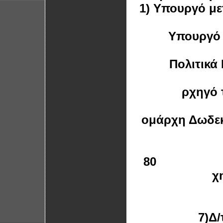
1) Υπουργό με
Υπουργό 
Πολιτικά
ρχηγό 
ομάρχη Δωδε
80
6) 
χ
7)Δ/