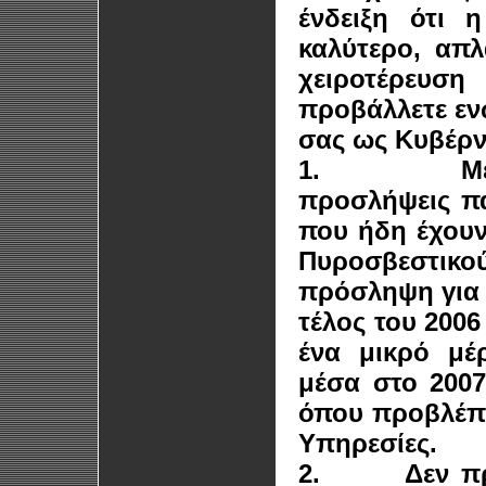
ένδειξη ότι 
καλύτερο, απλ
χειροτέρευσ
προβάλλετε ενώ
σας ως Κυβέρν
1.
Μέ
προσλήψεις πα
που ήδη έχουν
Πυροσβεστικ
πρόσληψη για 
τέλος του 2006
ένα μικρό μέ
μέσα στο 2007
όπου προβλέπε
Υπηρεσίες.
2.
Δεν π