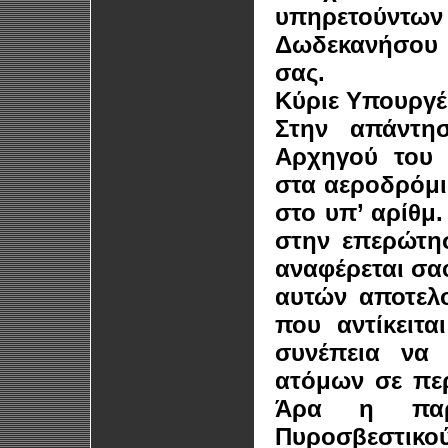
υπηρετούν
Δωδεκανήσου
σας.
Κύριε Υπουργέ
Στην απάντη
Αρχηγού του 
στα αεροδρόμι
στο υπ’ αρίθμ.
στην επερώτη
αναφέρεται σα
αυτών αποτελο
που αντίκειτ
συνέπεια να
ατόμων σε πε
Άρα η παρ
Πυροσβεστικο