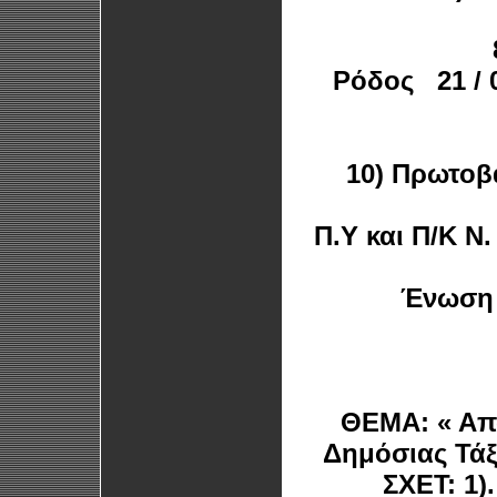
Ρόδος
21
10) Πρωτοβ
Π.Υ και Π/Κ Ν
Ένωση 
ΘΕΜΑ: « Απά
Δημόσιας Τάξ
ΣΧΕΤ: 1).