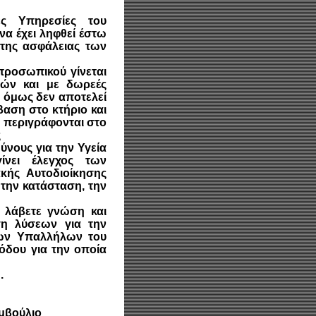
ες Υπηρεσίες του
να έχει ληφθεί έστω
 της ασφάλειας των
προσωπικού γίνεται
ών και με δωρεές
 όμως δεν αποτελεί
βαση στο κτήριο και
 περιγράφονται στο
ς
ύνους για την Υγεία
νει έλεγχος των
κής Αυτοδιοίκησης
την κατάσταση, την
 λάβετε γνώση και
η λύσεων για την
των Υπαλλήλων του
όδου για την οποία
.
ύλιο