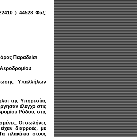
2410 ) 44528 Φαξ:
γόρας Παραδείσι
 Αεροδρομίου
νωσης Υπαλλήλων
λοι της Υπηρεσίας
ργησαν έλεγχο στις
ρομίου Ρόδου, στις
σμένες. Οι σωλήνες
είχαν διαρροές, με
Τα πλακάκια στους