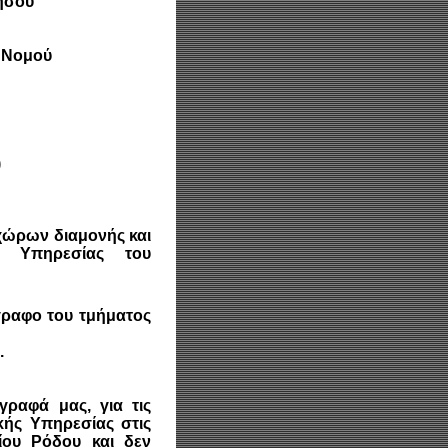
ήσου
 Νομού
)
χώρων διαμονής και
ς Υπηρεσίας του
γγραφο του τμήματος
.
γραφά μας, για τις
ής Υπηρεσίας στις
ίου Ρόδου και δεν