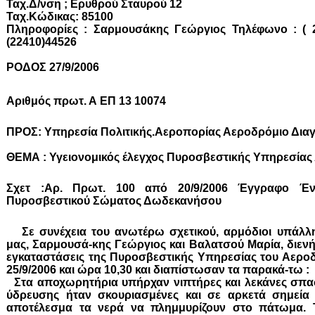
Ταχ.Δ/νση ; Ερυθρού Σταυρού 12
Ταχ.Κώδικας: 85100
Πληροφορίες : Σαρμουσάκης Γεώργιος Τηλέφωνο : ( 2
(22410)44526
ΡΟΔΟΣ 27/9/2006
Αριθμός πρωτ. Α ΕΠ 13 10074
ΠΡΟΣ: Υπηρεσία Πολιτικής.Αεροπορίας Αεροδρόμιο Δια
ΘΕΜΑ : Υγειονομικός έλεγχος Πυροσβεστικής Υπηρεσίας
Σχετ :Αρ. Πρωτ. 100 από 20/9/2006 Έγγραφο Έ
Πυροσβεστικού Σώματος Δωδεκανήσου
Σε συνέχεια του ανωτέρω σχετικού, αρμόδιοι υπάλλη
μας, Σαρμουσά-κης Γεώργιος και Βαλατσού Μαρία, διενή
εγκαταστάσεις της Πυροσβεστικής Υπηρεσίας του Αεροδ
25/9/2006 και ώρα 10,30 και διαπίστωσαν τα παρακά-τω :
Στα αποχωρητήρια υπήρχαν νιπτήρες και λεκάνες σπα
ύδρευσης ήταν σκουριασμένες και σε αρκετά σημεία 
αποτέλεσμα τα νερά να πλημμυρίζουν στο πάτωμα. 