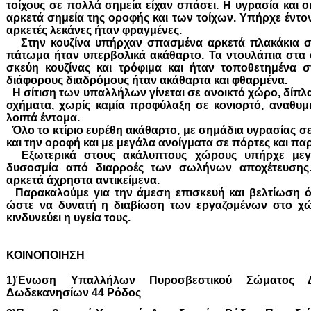
τοίχους σε πολλά σημεία είχαν σπάσει. Η υγρασία και 
αρκετά σημεία της οροφής και των τοίχων. Υπήρχε έντο
αρκετές λεκάνες ήταν φραγμένες.
Στην κουζίνα υπήρχαν σπασμένα αρκετά πλακάκια στο
πάτωμα ήταν υπερβολικά ακάθαρτο. Τα ντουλάπια στα
σκεύη κουζίνας και τρόφιμα και ήταν τοποθετημένα σ
διάφορους διαδρόμους ήταν ακάθαρτα και φθαρμένα.
Η σίτιση των υπαλλήλων γίνεται σε ανοικτό χώρο, δίπλ
οχήματα, χωρίς καμία προφύλαξη σε κονιορτό, αναθυμιά
λοιπά έντομα.
Όλο το κτίριο ευρέθη ακάθαρτο, με σημάδια υγρασίας σε
και την οροφή και με μεγάλα ανοίγματα σε πόρτες και π
Εξωτερικά στους ακάλυπτους χώρους υπήρχε μεγ
δυσοσμία από διαρροές των σωλήνων αποχέτευση
αρκετά άχρηστα αντικείμενα.
Παρακαλούμε για την άμεση επισκευή και βελτίωση 
ώστε να δυνατή η διαβίωση των εργαζομένων στο χώ
κινδυνεύει η υγεία τους.
ΚΟΙΝΟΠΟΙΗΣΗ
1)Ένωση Υπαλλήλων Πυροσβεστικού Σώματος 
Δωδεκανησίων 44 Ρόδος