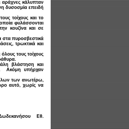
οι αράχνες κάλυπταν
νη δυσοσμία επειδή
υς τοίχους και το
 οποία φυλάσσονται
την κουζίνα και σε
α στα πυροσβεστικά
σεις, τρωκτικά και
 όλους τους τοίχους
αράθυρα.
άλη βλάστηση και
ς. Ακόμη υπήρχαν
όλων των ανωτέρω,
ρο αυτό, χωρίς να
Δωδεκανήσου Εθ.