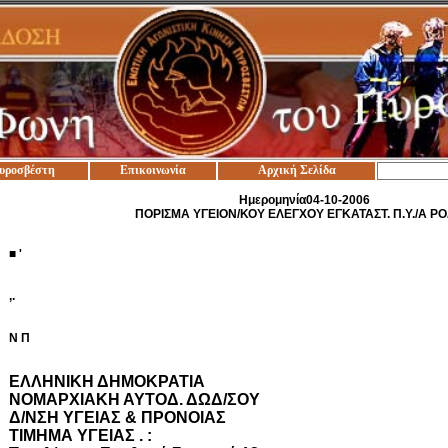
υροσβέστη
Επικοινωνία
Αρχική Σελίδα
Ημερομηνία04-10-2006
ΠΟΡΙΣΜΑ ΥΓΕΙΟΝ/ΚΟΥ ΕΛΕΓΧΟΥ ΕΓΚΑΤΑΣΤ. Π.Υ./Α Ρ
■ '
,.
Ν Π
ΕΛΛΗΝΙΚΗ ΔΗΜΟΚΡΑΤΙΑ
ΝΟΜΑΡΧΙΑΚΗ ΑΥΤΟΔ. ΔΩΔ/ΣΟΥ
Δ/ΝΣΗ ΥΓΕΙΑΣ & ΠΡΟΝΟΙΑΣ
ΤΙΜΗΜΑ ΥΓΕΙΑΣ . :