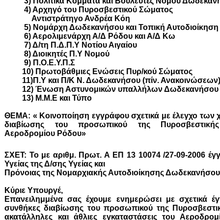
3) Πολιτικά Κόμματα και Βουλευτές Νομού Δωδεκαν
4) Αρχηγό του Πυροσβεστικού Σώματος
Αντιστράτηγο Ανδρέα Κόη
5) Νομάρχη Δωδεκανήσου και Τοπική Αυτοδιοίκηση
6) Αερολιμενάρχη Α/Δ Ρόδου και Α/Δ Κω
7) Δ/τη Π.Δ.Π.Υ Νοτίου Αιγαίου
8) Διοικητές Π.Υ Νομού
9) Π.Ο.Ε.Υ.Π.Σ
10) Πρωτοβάθμιες Ενώσεις Πυρ/κού Σώματος
11)Π.Υ και Π/Κ Ν. Δωδεκανήσου (πίν. Ανακοινώσεων
12) Ένωση Αστυνομικών υπαλλήλων Δωδεκανήσου
13) Μ.Μ.Ε και Τύπο
ΘΕΜΑ: « Κοινοποίηση εγγράφου σχετικά με έλεγχο των 
διαβίωσης του προσωπικού της Πυροσβεστική
Αεροδρομίου Ρόδου»
ΣΧΕΤ: Το με αριθμ. Πρωτ. Α ΕΠ 13 10074 /27-09-2006 έ
Υγείας της Δ/σης Υγείας και
Πρόνοιας της Νομαρχιακής Αυτοδιοίκησης Δωδεκανήσου
Κύριε Υπουργέ
,
Επανειλημμένα σας έχουμε ενημερώσει με σχετικά έγ
συνθήκες διαβίωσης του προσωπικού της Πυροσβεστικ
ακατάλληλες και άθλιες εγκαταστάσεις του Αεροδρομ