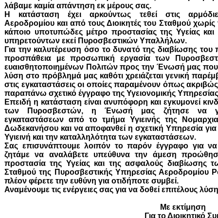
λάβαμε καμία απάντηση εκ μέρους σας.
Η κατάσταση έχει αρκούντως τεθεί στις αρμόδι
Αεροδρομίου και από τους Διοικητές του Σταθμού χωρίς 
κάποιο υποτυπώδες μέτρο προστασίας της Υγείας και
υπηρετούντων εκεί Πυροσβεστικών Υπαλλήλων.
Για την καλυτέρευση όσο το δυνατό της διαβίωσης του 
προσπάθεια με προσωπική εργασία των Πυροσβεστ
ευαισθητοποιημένων Πολιτών προς την Ένωσή μας που
λύση στο πρόβλημά μας καθότι χρειάζεται γενική παρέμ
στις εγκαταστάσεις οι οποίες παραμένουν όπως ακριβώς
παραπάνω σχετικό έγγραφο της Υγειονομικής Υπηρεσία
Επειδή η κατάσταση είναι ανυπόφορη και εγκυμονεί κινδ
των Πυροσβεστών, η Ένωσή μας ζήτησε να γί
εγκαταστάσεων από το τμήμα Υγιεινής της Νομαρχια
Δωδεκανήσου και να αποφανθεί η σχετική Υπηρεσία για 
Υγιεινή και την καταλληλότητα των εγκαταστάσεων.
Σας επισυνάπτουμε λοιπόν το παρόν έγγραφο για να
ζητάμε να αναλάβετε υπεύθυνα την άμεση προώθησ
προστασία της Υγείας και της ασφαλούς διαβίωσης 
Σταθμού της Πυροσβεστικής Υπηρεσίας Αεροδρομίου Ρ
πλέον φέρετε την ευθύνη για οτιδήποτε συμβεί.
Αναμένουμε τις ενέργειες σας για να δοθεί επιτέλους λύση
Με εκτίμηση
Για το Διοικητικό Συμβο