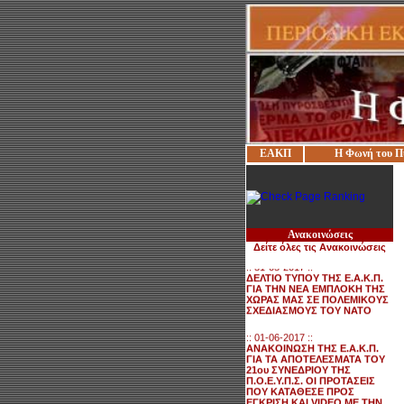
ΕΑΚΠ
Η Φωνή του Π
:: 27-05-2017 ::
ΠΑΡΕΜΒΑΣΗ ΤΗΣ Ε.Α.Κ.Π.
ΠΡΟΣ ΤΟΝ ΑΝ. ΥΠΟΥΡΓΟ
ΕΣΩΤΕΡΙΚΩΝ ΓΙΑ
ΜΕΤΑΚΙΝΗΣΕΙΣ ΣΥΝΑΔΕΛΦΩΝ
ΣΕ ΑΝΤΙΘΕΣΗ ΜΕ ΤΗΝ
Ανακοινώσεις
ΙΣΧΥΟΥΣΑ ΝΟΜΟΘΕΣΙΑ
Δείτε όλες τις Ανακοινώσεις
:: 31-05-2017 ::
ΔΕΛΤΙΟ ΤΥΠΟΥ ΤΗΣ Ε.Α.Κ.Π.
ΓΙΑ ΤΗΝ ΝΕΑ ΕΜΠΛΟΚΗ ΤΗΣ
ΧΩΡΑΣ ΜΑΣ ΣΕ ΠΟΛΕΜΙΚΟΥΣ
ΣΧΕΔΙΑΣΜΟΥΣ ΤΟΥ ΝΑΤΟ
:: 01-06-2017 ::
ΑΝΑΚΟΙΝΩΣΗ ΤΗΣ Ε.Α.Κ.Π.
ΓΙΑ ΤΑ ΑΠΟΤΕΛΕΣΜΑΤΑ ΤΟΥ
21ου ΣΥΝΕΔΡΙΟΥ ΤΗΣ
Π.Ο.Ε.Υ.Π.Σ. ΟΙ ΠΡΟΤΑΣΕΙΣ
ΠΟΥ ΚΑΤΑΘΕΣΕ ΠΡΟΣ
ΕΓΚΡΙΣΗ ΚΑΙ VIDEO ΜΕ ΤΗΝ