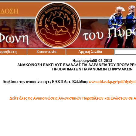
υροσβέστη
Επικοινωνία
Αρχική Σελίδα
Ημερομηνία08-02-2013
ΑΝΑΚΟΙΝΩΣΗ ΕΑΚΠ ΔΥΤ. ΕΛΛΑΔΑΣ ΓΙΑ ΑΔΡΑΝΕΙΑ ΤΟΥ ΠΡΟΕΔΡΕΙ
ΠΡΟΒΛΗΜΑΤΩΝ ΠΑΡΑΝΟΜΩΝ ΕΠΙΦΥΛΑΚΩΝ
Διαβάστε την ανακοίνωση τς ΕΑΚΠ Δυτ. Ελλάδας;
www.old.eakp.gr/pdf/dydyti
Δείτε όλες τις Ανακοινώσεις Αγωνιστικών Παρατάξεων και Ενώσεων σε 